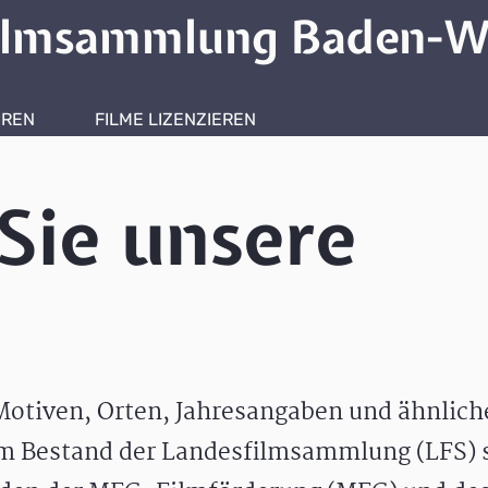
ilmsammlung Baden-W
HREN
FILME LIZENZIEREN
ONLINERECHERCHE
Sie unsere
otiven, Orten, Jahresangaben und ähnlic
m Bestand der Landesfilmsammlung (LFS) s