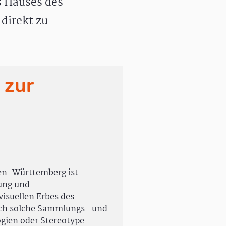
 Hauses des
direkt zu
 zur
en-Württemberg ist
rung und
isuellen Erbes des
uch solche Sammlungs- und
ogien oder Stereotype