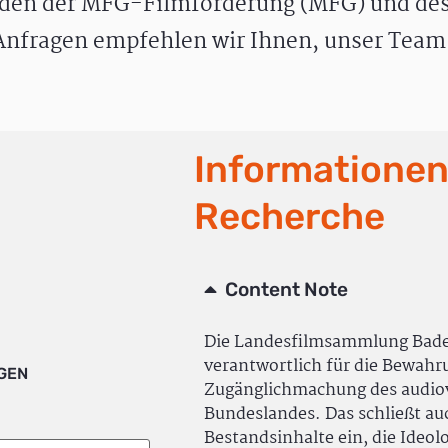
den der MFG-Filmförderung (MFG) und des
nfragen empfehlen wir Ihnen, unser Team 
Informationen
Recherche
Content Note
Die Landesfilmsammlung Bad
verantwortlich für die Bewah
IGEN
Zugänglichmachung des audiov
Bundeslandes. Das schließt a
Bestandsinhalte ein, die Ideol