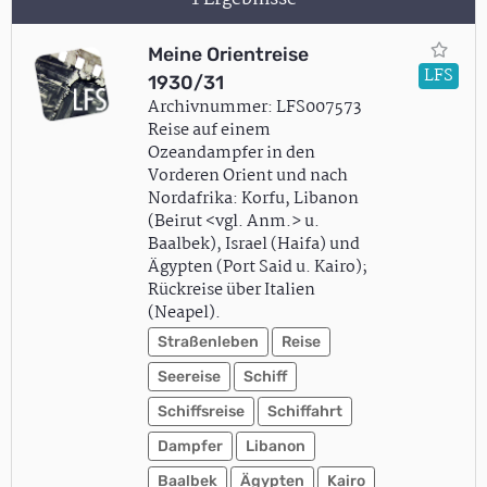
Meine Orientreise
LFS
1930/31
Archivnummer: LFS007573
Reise auf einem
Ozeandampfer in den
Vorderen Orient und nach
Nordafrika: Korfu, Libanon
(Beirut <vgl. Anm.> u.
Baalbek), Israel (Haifa) und
Ägypten (Port Said u. Kairo);
Rückreise über Italien
(Neapel).
Straßenleben
Reise
Seereise
Schiff
Schiffsreise
Schiffahrt
Dampfer
Libanon
Baalbek
Ägypten
Kairo