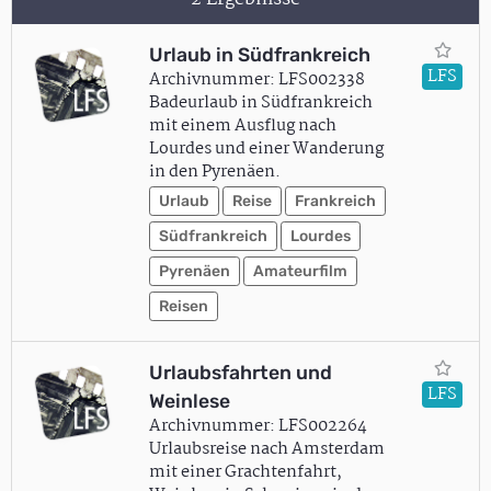
Urlaub in Südfrankreich
LFS
Archivnummer: LFS002338
Badeurlaub in Südfrankreich
mit einem Ausflug nach
Lourdes und einer Wanderung
in den Pyrenäen.
Urlaub
Reise
Frankreich
Südfrankreich
Lourdes
Pyrenäen
Amateurfilm
Reisen
Urlaubsfahrten und
LFS
Weinlese
Archivnummer: LFS002264
Urlaubsreise nach Amsterdam
mit einer Grachtenfahrt,