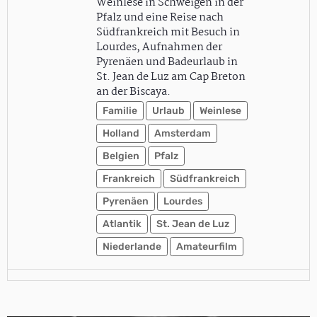
Weinlese in Schweigen in der
Pfalz und eine Reise nach
Südfrankreich mit Besuch in
Lourdes, Aufnahmen der
Pyrenäen und Badeurlaub in
St. Jean de Luz am Cap Breton
an der Biscaya.
Familie
Urlaub
Weinlese
Holland
Amsterdam
Belgien
Pfalz
Frankreich
Südfrankreich
Pyrenäen
Lourdes
Atlantik
St. Jean de Luz
Niederlande
Amateurfilm