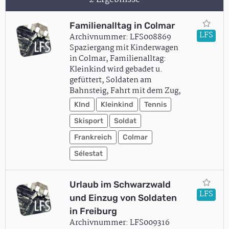
Familienalltag in Colmar
LFS
Archivnummer: LFS008869
Spaziergang mit Kinderwagen
in Colmar, Familienalltag:
Kleinkind wird gebadet u.
gefüttert, Soldaten am
Bahnsteig, Fahrt mit dem Zug,
KInd
Kleinkind
Tennis
Skisport
Soldat
Frankreich
Colmar
Sélestat
Urlaub im Schwarzwald
LFS
und Einzug von Soldaten
in Freiburg
Archivnummer: LFS009316