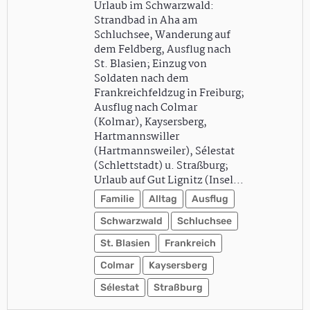
Urlaub im Schwarzwald:
Strandbad in Aha am
Schluchsee, Wanderung auf
dem Feldberg, Ausflug nach
St. Blasien; Einzug von
Soldaten nach dem
Frankreichfeldzug in Freiburg;
Ausflug nach Colmar
(Kolmar), Kaysersberg,
Hartmannswiller
(Hartmannsweiler), Sélestat
(Schlettstadt) u. Straßburg;
Urlaub auf Gut Lignitz (Insel…
Familie
Alltag
Ausflug
Schwarzwald
Schluchsee
St. Blasien
Frankreich
Colmar
Kaysersberg
Sélestat
Straßburg