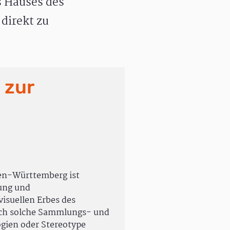
 Hauses des
direkt zu
 zur
en-Württemberg ist
rung und
isuellen Erbes des
uch solche Sammlungs- und
ogien oder Stereotype