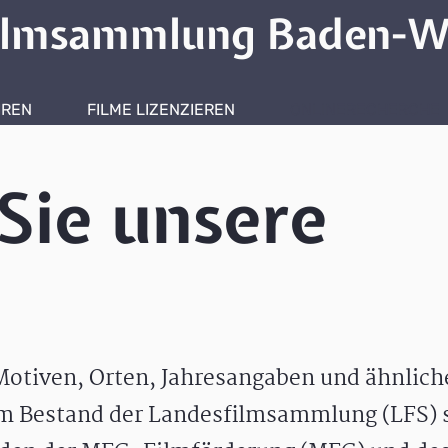
ilmsammlung Baden-W
HREN
FILME LIZENZIEREN
ONLINERECHERCHE
Sie unsere
otiven, Orten, Jahresangaben und ähnlic
m Bestand der Landesfilmsammlung (LFS) s