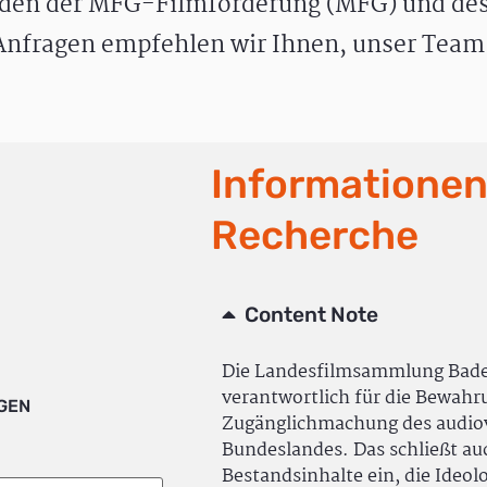
den der MFG-Filmförderung (MFG) und des
nfragen empfehlen wir Ihnen, unser Team 
Informationen
Recherche
Content Note
Die Landesfilmsammlung Bad
verantwortlich für die Bewah
IGEN
Zugänglichmachung des audiov
Bundeslandes. Das schließt a
Bestandsinhalte ein, die Ideol