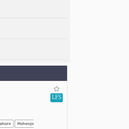
LFS
ahore
Mohenjo