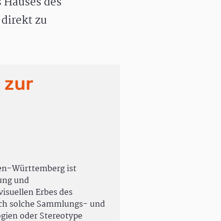
 Hauses des
direkt zu
 zur
en-Württemberg ist
rung und
isuellen Erbes des
uch solche Sammlungs- und
ogien oder Stereotype