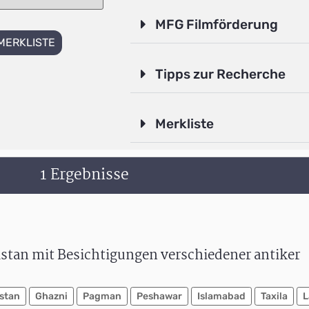
MFG Filmförderung
MERKLISTE
Tipps zur Recherche
Merkliste
1 Ergebnisse
stan mit Besichtigungen verschiedener antiker
.
stan
Ghazni
Pagman
Peshawar
Islamabad
Taxila
L