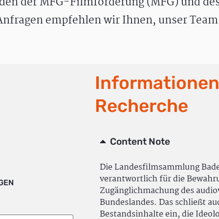
den der MFG-Filmförderung (MFG) und des
nfragen empfehlen wir Ihnen, unser Team 
Informationen
Recherche
Content Note
Die Landesfilmsammlung Bad
verantwortlich für die Bewah
IGEN
Zugänglichmachung des audiov
Bundeslandes. Das schließt a
Bestandsinhalte ein, die Ideol