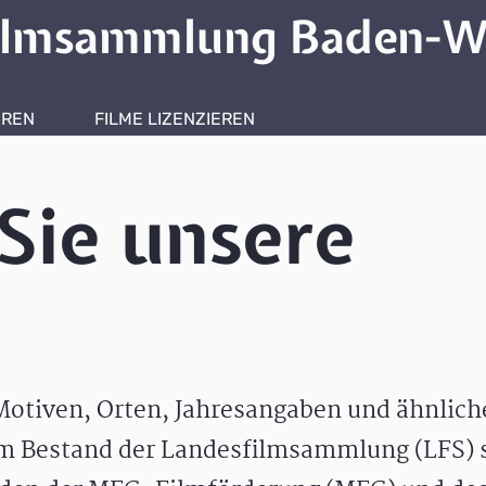
ilmsammlung Baden-W
HREN
FILME LIZENZIEREN
ONLINERECHERCHE
Sie unsere
otiven, Orten, Jahresangaben und ähnlic
m Bestand der Landesfilmsammlung (LFS) s