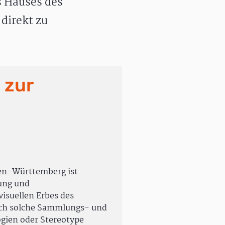
 Hauses des
direkt zu
 zur
en-Württemberg ist
rung und
isuellen Erbes des
uch solche Sammlungs- und
ogien oder Stereotype