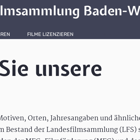
ilmsammlung Baden-W
HREN
FILME LIZENZIEREN
ONLINERECHERCHE
Sie unsere
otiven, Orten, Jahresangaben und ähnlic
m Bestand der Landesfilmsammlung (LFS) s