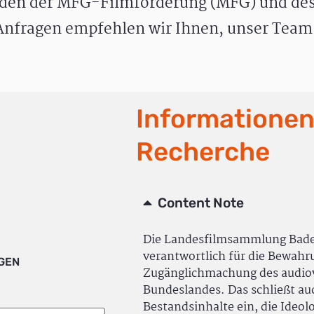
den der MFG-Filmförderung (MFG) und des
nfragen empfehlen wir Ihnen, unser Team 
Informationen
Recherche
Content Note
Die Landesfilmsammlung Bad
verantwortlich für die Bewah
IGEN
Zugänglichmachung des audiov
Bundeslandes. Das schließt a
Bestandsinhalte ein, die Ideol