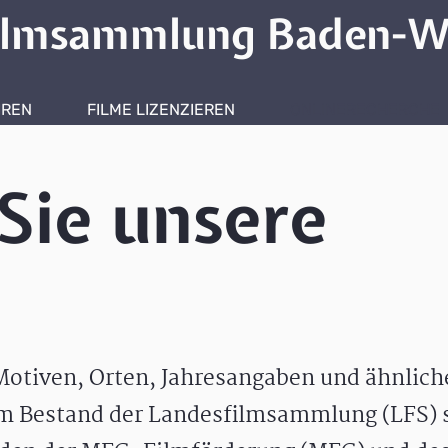
ilmsammlung Baden-W
HREN
FILME LIZENZIEREN
ONLINERECHERCHE
Sie unsere
otiven, Orten, Jahresangaben und ähnlic
m Bestand der Landesfilmsammlung (LFS) s