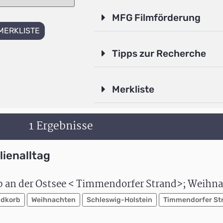
MFG Filmförderung
MERKLISTE
Tipps zur Recherche
Merkliste
1 Ergebnisse
lienalltag
b an der Ostsee < Timmendorfer Strand>; Weihn
ndkorb
Weihnachten
Schleswig-Holstein
Timmendorfer St