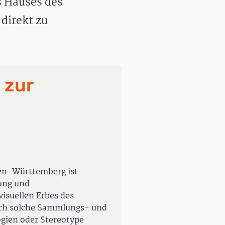
 Hauses des
direkt zu
 zur
en-Württemberg ist
rung und
isuellen Erbes des
uch solche Sammlungs- und
ogien oder Stereotype