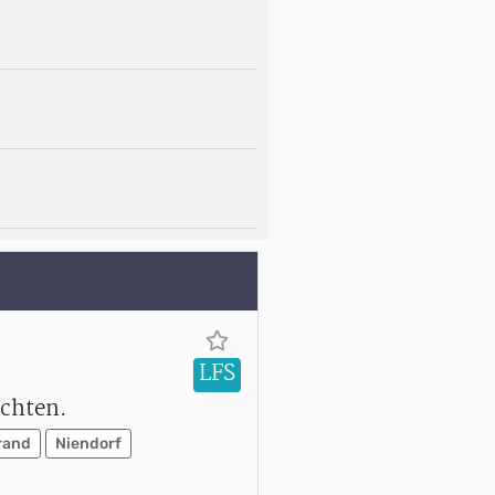
LFS
achten.
rand
Niendorf