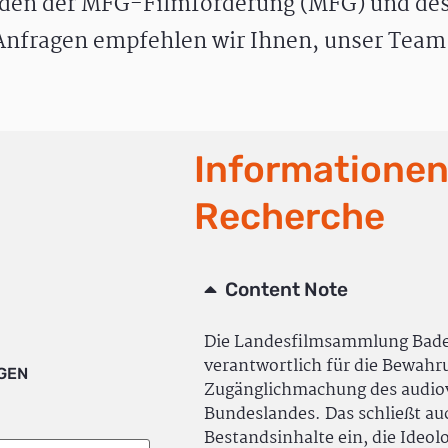
den der MFG-Filmförderung (MFG) und des
nfragen empfehlen wir Ihnen, unser Team 
Informationen
Recherche
Content Note
Die Landesfilmsammlung Bad
verantwortlich für die Bewah
IGEN
Zugänglichmachung des audiov
Bundeslandes. Das schließt a
Bestandsinhalte ein, die Ideol