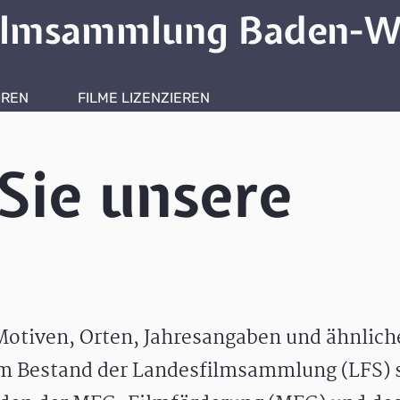
ilmsammlung Baden-W
HREN
FILME LIZENZIEREN
ONLINERECHERCHE
Sie unsere
otiven, Orten, Jahresangaben und ähnlic
m Bestand der Landesfilmsammlung (LFS) s