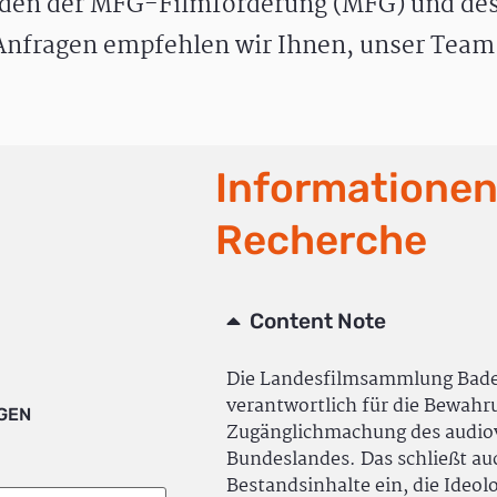
den der MFG-Filmförderung (MFG) und des
nfragen empfehlen wir Ihnen, unser Team 
Informationen
Recherche
Content Note
Die Landesfilmsammlung Bad
verantwortlich für die Bewah
IGEN
Zugänglichmachung des audiov
Bundeslandes. Das schließt a
Bestandsinhalte ein, die Ideol