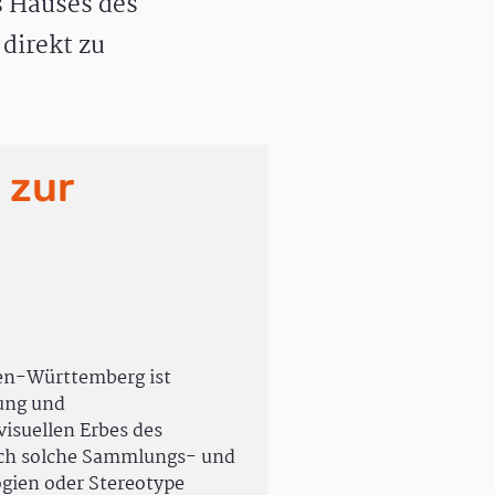
 Hauses des
direkt zu
 zur
en-Württemberg ist
rung und
isuellen Erbes des
uch solche Sammlungs- und
ogien oder Stereotype