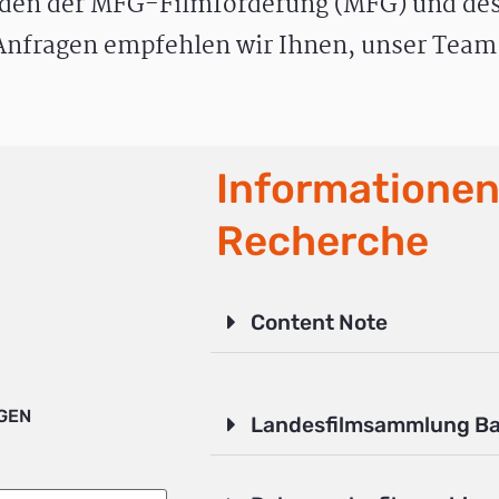
den der MFG-Filmförderung (MFG) und des
nfragen empfehlen wir Ihnen, unser Team 
Informationen
Recherche
Content Note
IGEN
Landesfilmsammlung B