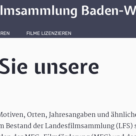
ilmsammlung Baden-W
HREN
FILME LIZENZIEREN
ONLINERECHERCHE
Sie unsere
otiven, Orten, Jahresangaben und ähnlic
m Bestand der Landesfilmsammlung (LFS) s