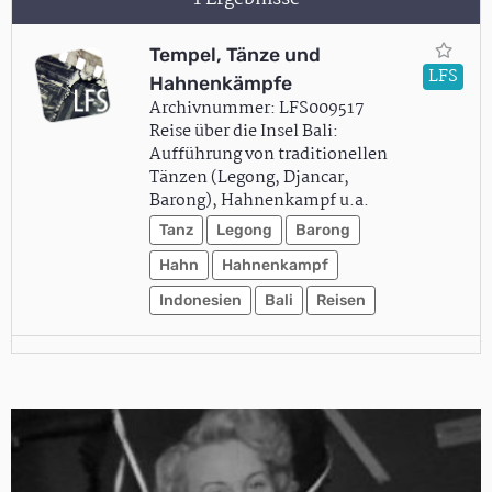
Tempel, Tänze und
LFS
Hahnenkämpfe
Archivnummer: LFS009517
Reise über die Insel Bali:
Aufführung von traditionellen
Tänzen (Legong, Djancar,
Barong), Hahnenkampf u.a.
Tanz
Legong
Barong
Hahn
Hahnenkampf
Indonesien
Bali
Reisen