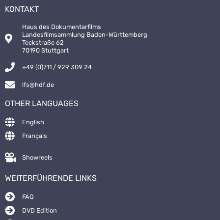
KONTAKT
Haus des Dokumentarfilms
Landesfilmsammlung Baden-Württemberg
Teckstraße 62
70190 Stuttgart
+49 (0)711 / 929 309 24
lfs@hdf.de
OTHER LANGUAGES
English
Français
Showreels
WEITERFÜHRENDE LINKS
FAQ
DVD Edition