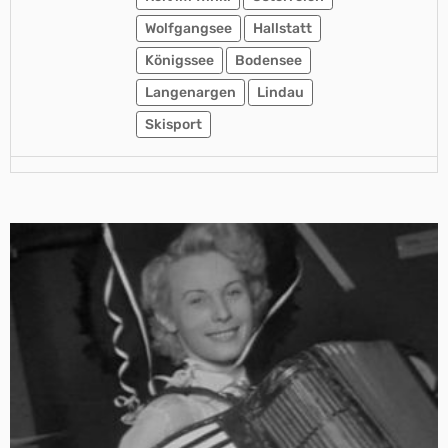
Wolfgangsee
Hallstatt
Königssee
Bodensee
Langenargen
Lindau
Skisport