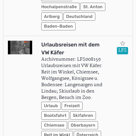
Hochalpenstraße
St. Anton
Arlberg
Deutschland
Baden-Baden
Urlaubsreisen mit dem
LFS
VW Käfer
Archivnummer: LFS008159
Urlaubsreisen mit VW Käfer:
Reit im Winkel, Chiemsee,
Wolfgangsee, Königssee u.
Bodensee: Langenargen und
Lindau; Skiurlaub in den
Bergen; Besuch im Zoo.
Urlaub
Freizeit
Bootsfahrt
Skifahren
Chiemsee
Oberbayern
Reit im Winkl
Österreich