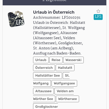
Urlaub in Österreich
LFS
Archivnummer: LFS010291
Urlaub in Österreich: Hallstatt
(Hallstättersee), St. Wolfgang
(Wolfgangsee), Altaussee
(Altausseer See), Velden
(Wörthersee), Großglockner,
St. Anton (am Arlberg);
Ausflug nach Baden-Baden.
Urlaub
Reise
Wasserski
Österreich
Hallstatt
Hallstätter See
St.
Wolfgang
Wolfgangsee
Altaussee
Velden am
Wörther See
Wörthersee
Großglockner