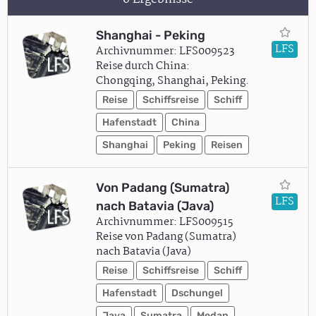
Shanghai - Peking
LFS
Archivnummer: LFS009523
Reise durch China:
Chongqing, Shanghai, Peking.
Reise
Schiffsreise
Schiff
Hafenstadt
China
Shanghai
Peking
Reisen
Von Padang (Sumatra)
LFS
nach Batavia (Java)
Archivnummer: LFS009515
Reise von Padang (Sumatra)
nach Batavia (Java)
Reise
Schiffsreise
Schiff
Hafenstadt
Dschungel
Java
Sumatra
Medan