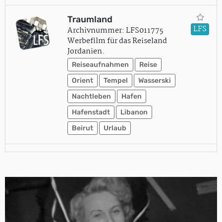
Traumland
LFS
Archivnummer: LFS011775
Werbefilm für das Reiseland
Jordanien.
Reiseaufnahmen
Reise
Orient
Tempel
Wasserski
Nachtleben
Hafen
Hafenstadt
Libanon
Beirut
Urlaub