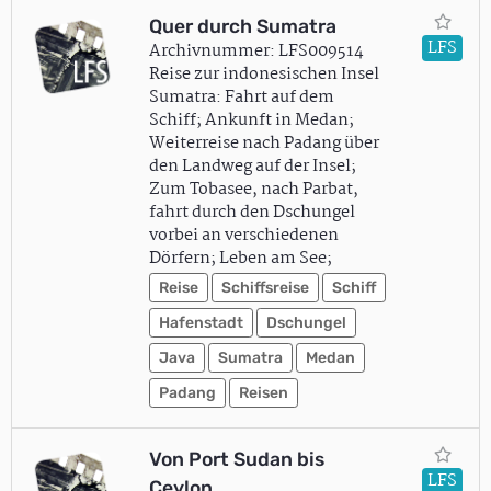
Quer durch Sumatra
LFS
Archivnummer: LFS009514
Reise zur indonesischen Insel
Sumatra: Fahrt auf dem
Schiff; Ankunft in Medan;
Weiterreise nach Padang über
den Landweg auf der Insel;
Zum Tobasee, nach Parbat,
fahrt durch den Dschungel
vorbei an verschiedenen
Dörfern; Leben am See;
Reise
Schiffsreise
Schiff
Hafenstadt
Dschungel
Java
Sumatra
Medan
Padang
Reisen
Von Port Sudan bis
LFS
Ceylon