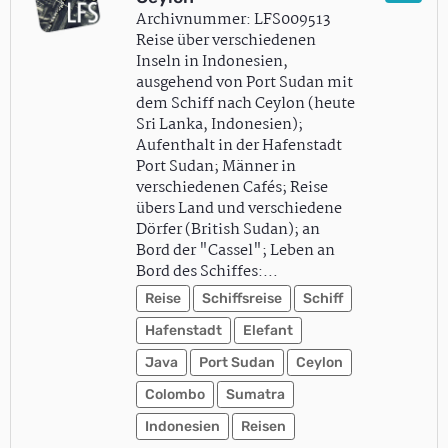
Archivnummer: LFS009513
Reise über verschiedenen
Inseln in Indonesien,
ausgehend von Port Sudan mit
dem Schiff nach Ceylon (heute
Sri Lanka, Indonesien);
Aufenthalt in der Hafenstadt
Port Sudan; Männer in
verschiedenen Cafés; Reise
übers Land und verschiedene
Dörfer (British Sudan); an
Bord der "Cassel"; Leben an
Bord des Schiffes:…
Reise
Schiffsreise
Schiff
Hafenstadt
Elefant
Java
Port Sudan
Ceylon
Colombo
Sumatra
Indonesien
Reisen