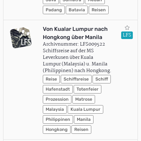
Padang
Batavia
Reisen
Von Kualar Lumpur nach
LFS
Hongkong über Manila
Archivnummer: LFS009522
Schiffsreise auf der MS
Leverkusen über Kuala
Lumpur (Malaysia) u. Manila
(Philippinen) nach Hongkong.
Reise
Schiffsreise
Schiff
Hafenstadt
Totenfeier
Prozession
Matrose
Malaysia
Kuala Lumpur
Philippinen
Manila
Hongkong
Reisen