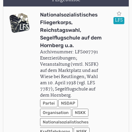
Nationalsozialistisches
LFS
Fliegerkorps,
Reichstagswahl,
Segelflugschule auf dem
Hornberg u.a.
Archivnummer: LFS007791
Exerzierübungen;
Veranstaltung (vmtl. NSFK)
auf dem Marktplatz und auf
Wiese bei Reutlingen; Wahl
am 10. April 1938 (vgl. LFS
7787); Segelflugschule auf
dem Hornberg.
Partei
NSDAP
Organisation
NSKK
Nationalsozialistisches
Kraftfahrkorps
NSFK