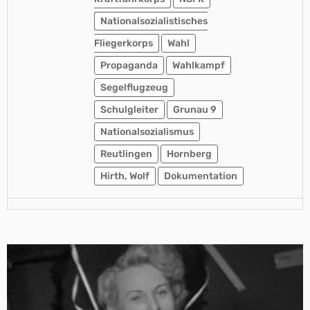
Nationalsozialistisches
Fliegerkorps
Wahl
Propaganda
Wahlkampf
Segelflugzeug
Schulgleiter
Grunau 9
Nationalsozialismus
Reutlingen
Hornberg
Hirth, Wolf
Dokumentation