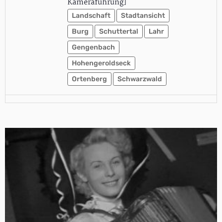
Kameraführung]
Landschaft
Stadtansicht
Burg
Schuttertal
Lahr
Gengenbach
Hohengeroldseck
Ortenberg
Schwarzwald