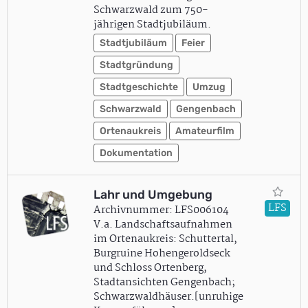
Schwarzwald zum 750-
jährigen Stadtjubiläum.
Stadtjubiläum
Feier
Stadtgründung
Stadtgeschichte
Umzug
Schwarzwald
Gengenbach
Ortenaukreis
Amateurfilm
Dokumentation
Lahr und Umgebung
LFS
Archivnummer: LFS006104
V.a. Landschaftsaufnahmen
im Ortenaukreis: Schuttertal,
Burgruine Hohengeroldseck
und Schloss Ortenberg,
Stadtansichten Gengenbach;
Schwarzwaldhäuser.[unruhige