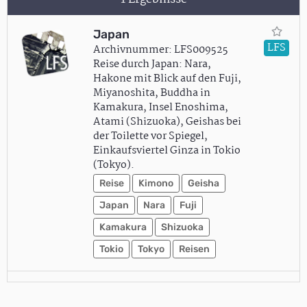
Japan
LFS
Archivnummer: LFS009525
Reise durch Japan: Nara,
Hakone mit Blick auf den Fuji,
Miyanoshita, Buddha in
Kamakura, Insel Enoshima,
Atami (Shizuoka), Geishas bei
der Toilette vor Spiegel,
Einkaufsviertel Ginza in Tokio
(Tokyo).
Reise
Kimono
Geisha
Japan
Nara
Fuji
Kamakura
Shizuoka
Tokio
Tokyo
Reisen