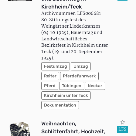
Kirchheim/Teck
Archivnummer: LFS006681
80. Stiftungsfest des
Weingärtner Liederkranzes
(04.10.1925), Bauerntag und
Landwirtschaftliches
Bezirksfest in Kirchheim unter
Teck (19. und 20. September
1925).
Festumzug
Umzug
Reiter
Pferdefuhrwerk
Pferd
Tübingen
Neckar
Kirchheim unter Teck
Dokumentation
Weihnachten,
LFS
Schlittenfahrt, Hochzeit,