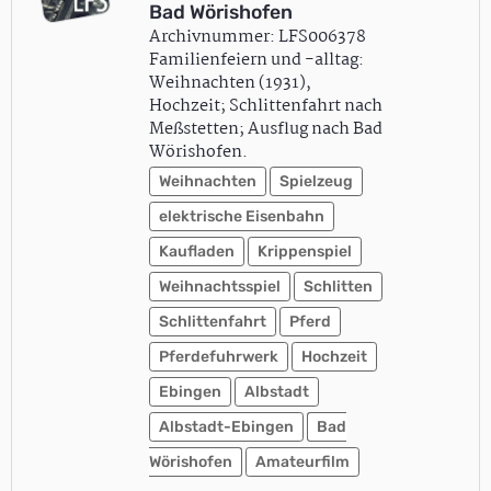
Bad Wörishofen
Archivnummer: LFS006378
Familienfeiern und -alltag:
Weihnachten (1931),
Hochzeit; Schlittenfahrt nach
Meßstetten; Ausflug nach Bad
Wörishofen.
Weihnachten
Spielzeug
elektrische Eisenbahn
Kaufladen
Krippenspiel
Weihnachtsspiel
Schlitten
Schlittenfahrt
Pferd
Pferdefuhrwerk
Hochzeit
Ebingen
Albstadt
Albstadt-Ebingen
Bad
Wörishofen
Amateurfilm