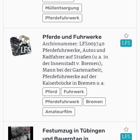
Müllentsorgung
Pferdefuhrwerk
Pferde und Fuhrwerke
LFS
Archivnummer: LFS003740
Pferdefuhrwerke, Autos und
Radfahrer auf Straßen (u.a. in
der Innenstadt v. Bremen);
Mann bei der Gartenarbeit;
Pferdefuhrwerke auf der
Kaiserbrücke in Bremen u.a.
Pferd
Fuhrwerk
Pferdefuhrwerk
Bremen
Amateurfilm
Festumzug in Tübingen
LFS
und Bauerntag in