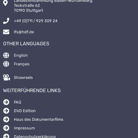
Landesfilmsammlung Baden-Württemberg
Teckstraße 62
70190 Stuttgart
+49 (0)711 / 929 309 24
lfs@hdf.de
OTHER LANGUAGES
English
Français
Showreels
WEITERFÜHRENDE LINKS
FAQ
DVD Edition
Haus des Dokumentarfilms
Impressum
Datenschutzerklärung