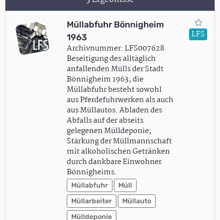
Müllabfuhr Bönnigheim
LFS
1963
Archivnummer: LFS007628
Beseitigung des alltäglich
anfallenden Mülls der Stadt
Bönnigheim 1963; die
Müllabfuhr besteht sowohl
aus Pferdefuhrwerken als auch
aus Müllautos. Abladen des
Abfalls auf der abseits
gelegenen Mülldeponie;
Stärkung der Müllmannschaft
mit alkoholischen Getränken
durch dankbare Einwohner
Bönnigheims.
Müllabfuhr
Müll
Müllarbeiter
Müllauto
Mülldeponie