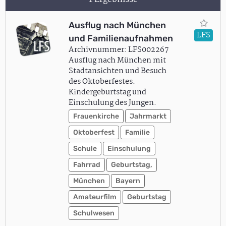
Ausflug nach München
LFS
und Familienaufnahmen
Archivnummer: LFS002267
Ausflug nach München mit
Stadtansichten und Besuch
des Oktoberfestes.
Kindergeburtstag und
Einschulung des Jungen.
Frauenkirche
Jahrmarkt
Oktoberfest
Familie
Schule
Einschulung
Fahrrad
Geburtstag,
München
Bayern
Amateurfilm
Geburtstag
Schulwesen