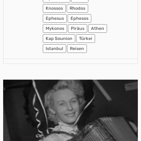
Knossos
Rhodos
Ephesus
Ephesos
Mykonos
Piräus
Athen
Kap Sounion
Türkei
Istanbul
Reisen