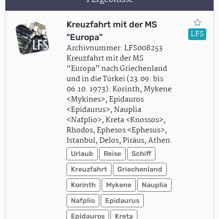
Kreuzfahrt mit der MS
LFS
"Europa"
Archivnummer: LFS008253
Kreuzfahrt mit der MS
“Europa” nach Griechenland
und in die Türkei (23.09. bis
06.10. 1973): Korinth, Mykene
<Mykines>, Epidauros
<Epidaurus>, Nauplia
<Nafplio>, Kreta <Knossos>,
Rhodos, Ephesos <Ephesus>,
Istanbul, Delos, Piräus, Athen.
Urlaub
Reise
Schiff
Kreuzfahrt
Griechenland
Korinth
Mykene
Nauplia
Nafplio
Epidaurus
Epidauros
Kreta