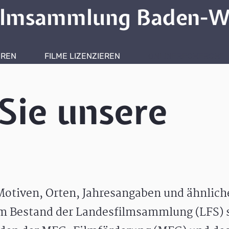
ilmsammlung Baden-W
HREN
FILME LIZENZIEREN
ONLINERECHERCHE
Sie unsere
otiven, Orten, Jahresangaben und ähnlic
m Bestand der Landesfilmsammlung (LFS) s