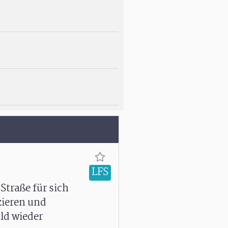
LFS
Straße für sich
izieren und
ld wieder