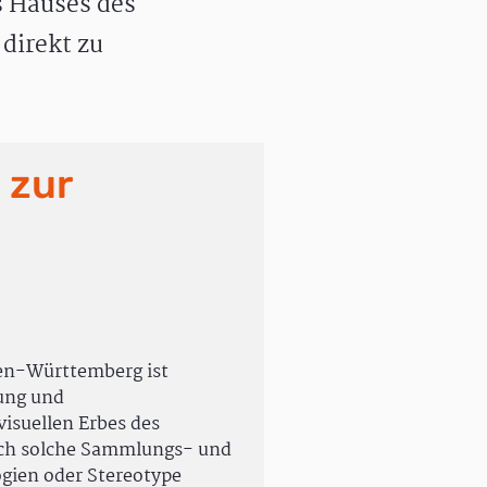
 Hauses des
direkt zu
 zur
en-Württemberg ist
rung und
isuellen Erbes des
uch solche Sammlungs- und
ogien oder Stereotype