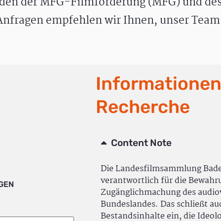
den der MFG-Filmförderung (MFG) und des
nfragen empfehlen wir Ihnen, unser Team 
Informationen
Recherche
Content Note
Die Landesfilmsammlung Bad
verantwortlich für die Bewah
IGEN
Zugänglichmachung des audiov
Bundeslandes. Das schließt a
Bestandsinhalte ein, die Ideol