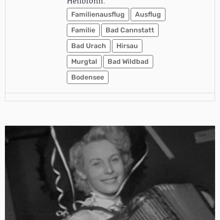
Heilbronn.
Familienausflug
Ausflug
Familie
Bad Cannstatt
Bad Urach
Hirsau
Murgtal
Bad Wildbad
Bodensee