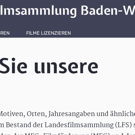
ilmsammlung Baden-W
HREN
FILME LIZENZIEREN
ONLINERECHERCHE
Sie unsere
otiven, Orten, Jahresangaben und ähnlic
m Bestand der Landesfilmsammlung (LFS) s