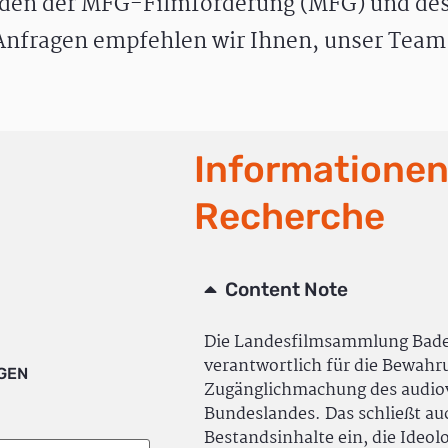
den der MFG-Filmförderung (MFG) und des
nfragen empfehlen wir Ihnen, unser Team 
Informationen
Recherche
Content Note
Die Landesfilmsammlung Bad
verantwortlich für die Bewah
IGEN
Zugänglichmachung des audiov
Bundeslandes. Das schließt a
Bestandsinhalte ein, die Ideol