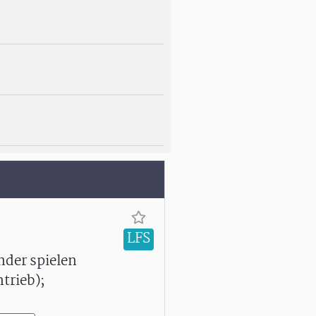
LFS
nder spielen
trieb);