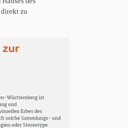
 Hauses des
direkt zu
 zur
en-Württemberg ist
rung und
isuellen Erbes des
uch solche Sammlungs- und
ogien oder Stereotype