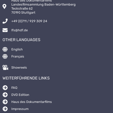
Haus des Dokumentarfilms
Landesfilmsammlung Baden-Württemberg
Teckstraße 62
70190 Stuttgart
+49 (0)711 / 929 309 24
lfs@hdf.de
OTHER LANGUAGES
English
Français
Showreels
WEITERFÜHRENDE LINKS
FAQ
DVD Edition
Haus des Dokumentarfilms
Impressum