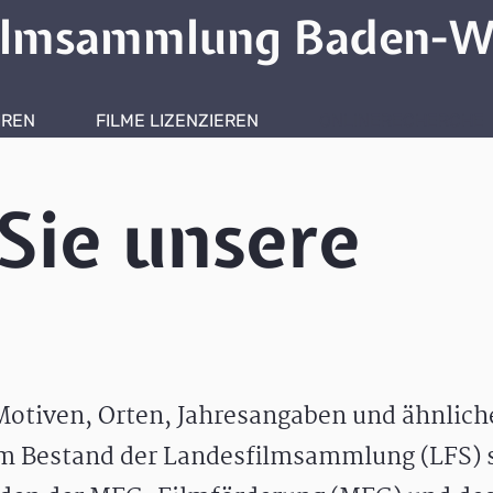
ilmsammlung Baden-W
HREN
FILME LIZENZIEREN
ONLINERECHERCHE
Sie unsere
otiven, Orten, Jahresangaben und ähnlic
m Bestand der Landesfilmsammlung (LFS) s