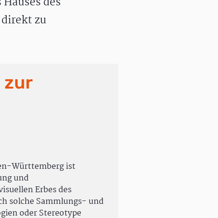
 Hauses des
direkt zu
 zur
en-Württemberg ist
rung und
isuellen Erbes des
uch solche Sammlungs- und
ogien oder Stereotype