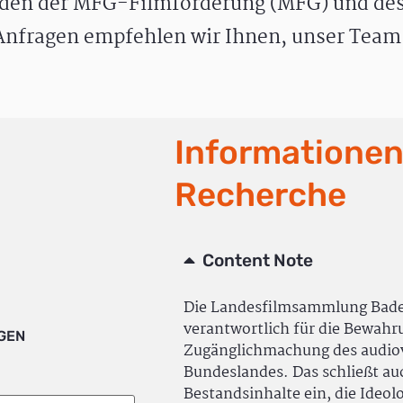
den der MFG-Filmförderung (MFG) und des
nfragen empfehlen wir Ihnen, unser Team 
Informationen
Recherche
Content Note
Die Landesfilmsammlung Bad
verantwortlich für die Bewah
IGEN
Zugänglichmachung des audiov
Bundeslandes. Das schließt a
Bestandsinhalte ein, die Ideol