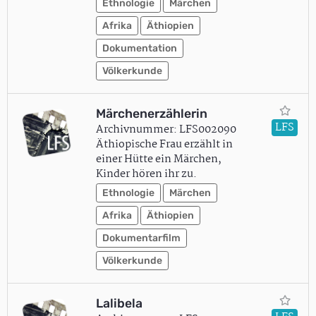
Ethnologie
Märchen
Afrika
Äthiopien
Dokumentation
Völkerkunde
Märchenerzählerin
LFS
Archivnummer: LFS002090
Äthiopische Frau erzählt in
einer Hütte ein Märchen,
Kinder hören ihr zu.
Ethnologie
Märchen
Afrika
Äthiopien
Dokumentarfilm
Völkerkunde
Lalibela