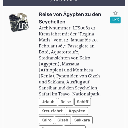
Reise von Ägypten zu den
LFS
Seychellen
Archivnummer: LFS008252
Kreuzfahrt mit der "Regina
Maris" vom 12. Januar bis 20.
Februar 1967: Passagiere an
Bord, Äquatortaufe,
Stadtansichten von Kairo
(Ägypten), Massaua
(Äthiopien) und Mombasa
(Kenia), Pyramiden von Gizeh
und Sakkara, Ausflug auf
Sansibar und den Seychellen,
Safari im Tsavo-Nationalpark.
Urlaub
Reise
Schiff
Kreuzfahrt
Ägypten
Kairo
Gizeh
Sakkara