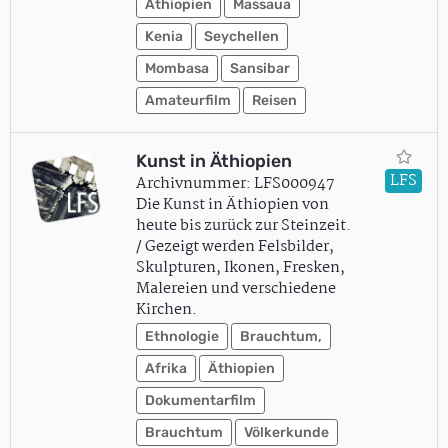
Äthiopien
Massaua
Kenia
Seychellen
Mombasa
Sansibar
Amateurfilm
Reisen
Kunst in Äthiopien
LFS
Archivnummer: LFS000947
Die Kunst in Äthiopien von
heute bis zurück zur Steinzeit.
/ Gezeigt werden Felsbilder,
Skulpturen, Ikonen, Fresken,
Malereien und verschiedene
Kirchen.
Ethnologie
Brauchtum,
Afrika
Äthiopien
Dokumentarfilm
Brauchtum
Völkerkunde