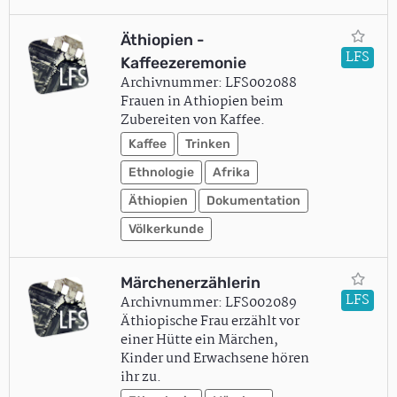
Äthiopien -
LFS
Kaffeezeremonie
Archivnummer: LFS002088
Frauen in Athiopien beim
Zubereiten von Kaffee.
Kaffee
Trinken
Ethnologie
Afrika
Äthiopien
Dokumentation
Völkerkunde
Märchenerzählerin
LFS
Archivnummer: LFS002089
Äthiopische Frau erzählt vor
einer Hütte ein Märchen,
Kinder und Erwachsene hören
ihr zu.