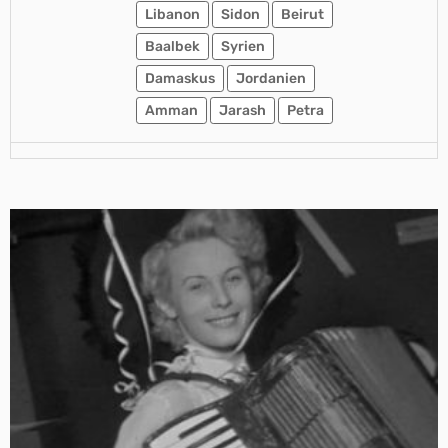
Libanon
Sidon
Beirut
Baalbek
Syrien
Damaskus
Jordanien
Amman
Jarash
Petra