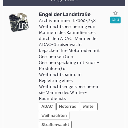
Engel der Landstraße
LFS
Archivnummer: LFS004248
Weihnachtsbescherung von
Männern des Räumdienstes
durch den ADAC: Männer der
ADAC-Straßenwacht
bepacken ihre Motorräder mit
Geschenken (u.a.
Geschenkpackung mit Knorr-
Produkten) u.
Weihnachtsbaum, in
Begleitung eines
Weihnachtsengels bescheren
sie Männer des Winter-
Räumdiensts.
ADAC
Motorrad
Winter
Weihnachten
Straßenwacht