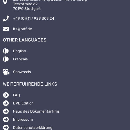
Teckstraße 62
70190 Stuttgart
+49 (0)711 / 929 309 24
lfs@hdf.de
OTHER LANGUAGES
English
Français
Showreels
WEITERFÜHRENDE LINKS
FAQ
DVD Edition
Haus des Dokumentarfilms
Impressum
Datenschutzerklärung