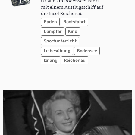
Urlaub am Bodensee: Fahrt
mit einem Ausflugsschiff auf
die Insel Reichenau.
Baden
Bootsfahrt
Dampfer
Kind
Sportunterricht
Leibesübung
Bodensee
Iznang
Reichenau