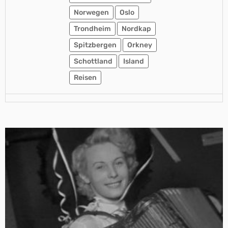
Norwegen
Oslo
Trondheim
Nordkap
Spitzbergen
Orkney
Schottland
Island
Reisen