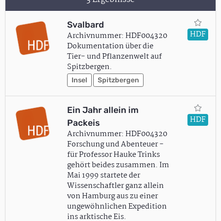
Svalbard
HDF
Archivnummer: HDF004320
Dokumentation über die
Tier- und Pflanzenwelt auf
Spitzbergen.
Insel
Spitzbergen
Ein Jahr allein im
HDF
Packeis
Archivnummer: HDF004320
Forschung und Abenteuer -
für Professor Hauke Trinks
gehört beides zusammen. Im
Mai 1999 startete der
Wissenschaftler ganz allein
von Hamburg aus zu einer
ungewöhnlichen Expedition
ins arktische Eis.