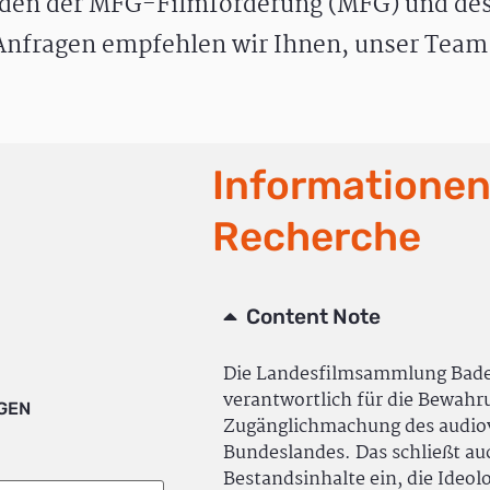
den der MFG-Filmförderung (MFG) und des
nfragen empfehlen wir Ihnen, unser Team 
Informationen
Recherche
Content Note
Die Landesfilmsammlung Bad
verantwortlich für die Bewah
IGEN
Zugänglichmachung des audiov
Bundeslandes. Das schließt a
Bestandsinhalte ein, die Ideol