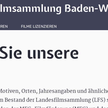
ilmsammlung Baden-W
HREN
FILME LIZENZIEREN
ONLINERECHERCHE
Sie unsere
otiven, Orten, Jahresangaben und ähnlic
m Bestand der Landesfilmsammlung (LFS) s