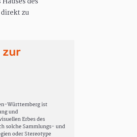
 Hauses des
direkt zu
 zur
en-Württemberg ist
rung und
isuellen Erbes des
uch solche Sammlungs- und
ogien oder Stereotype