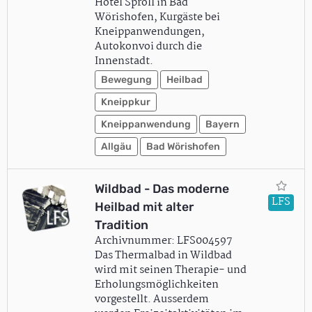
Hotel Sproll in Bad
Wörishofen, Kurgäste bei
Kneippanwendungen,
Autokonvoi durch die
Innenstadt.
Bewegung
Heilbad
Kneippkur
Kneippanwendung
Bayern
Allgäu
Bad Wörishofen
Wildbad - Das moderne
LFS
Heilbad mit alter
Tradition
Archivnummer: LFS004597
Das Thermalbad in Wildbad
wird mit seinen Therapie- und
Erholungsmöglichkeiten
vorgestellt. Ausserdem