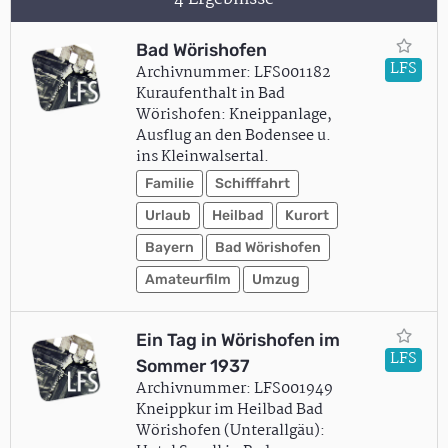
Bad Wörishofen
LFS
Archivnummer: LFS001182
Kuraufenthalt in Bad
Wörishofen: Kneippanlage,
Ausflug an den Bodensee u.
ins Kleinwalsertal.
Familie
Schifffahrt
Urlaub
Heilbad
Kurort
Bayern
Bad Wörishofen
Amateurfilm
Umzug
Ein Tag in Wörishofen im
LFS
Sommer 1937
Archivnummer: LFS001949
Kneippkur im Heilbad Bad
Wörishofen (Unterallgäu):