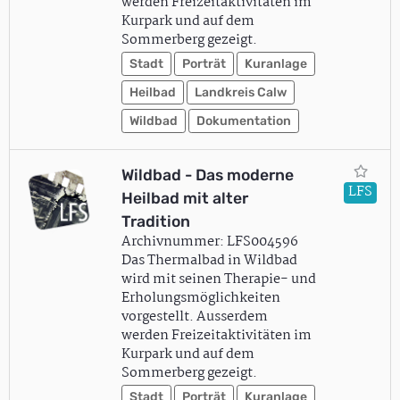
werden Freizeitaktivitäten im
Kurpark und auf dem
Sommerberg gezeigt.
Stadt
Porträt
Kuranlage
Heilbad
Landkreis Calw
Wildbad
Dokumentation
Wildbad - Das moderne
LFS
Heilbad mit alter
Tradition
Archivnummer: LFS004596
Das Thermalbad in Wildbad
wird mit seinen Therapie- und
Erholungsmöglichkeiten
vorgestellt. Ausserdem
werden Freizeitaktivitäten im
Kurpark und auf dem
Sommerberg gezeigt.
Stadt
Porträt
Kuranlage