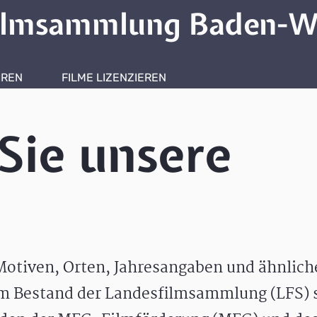
ilmsammlung Baden-W
HREN
FILME LIZENZIEREN
ONLINERECHERCHE
Sie unsere
otiven, Orten, Jahresangaben und ähnlic
m Bestand der Landesfilmsammlung (LFS) s