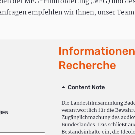
den der MFG-Filmförderung (MFG) und des
nfragen empfehlen wir Ihnen, unser Team 
Informationen
Recherche
Content Note
Die Landesfilmsammlung Bad
verantwortlich für die Bewah
IGEN
Zugänglichmachung des audiov
Bundeslandes. Das schließt a
Bestandsinhalte ein, die Ideol