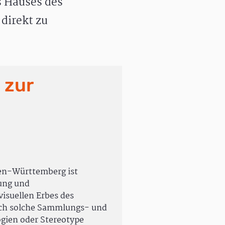
 Hauses des
direkt zu
 zur
en-Württemberg ist
rung und
isuellen Erbes des
uch solche Sammlungs- und
ogien oder Stereotype