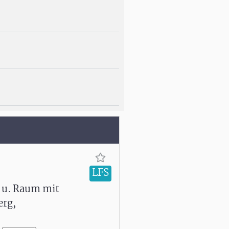
LFS
 u. Raum mit
erg,