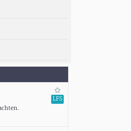
LFS
achten.