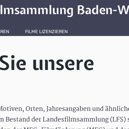
ilmsammlung Baden-W
HREN
FILME LIZENZIEREN
ONLINERECHERCHE
Sie unsere
otiven, Orten, Jahresangaben und ähnlic
m Bestand der Landesfilmsammlung (LFS) s