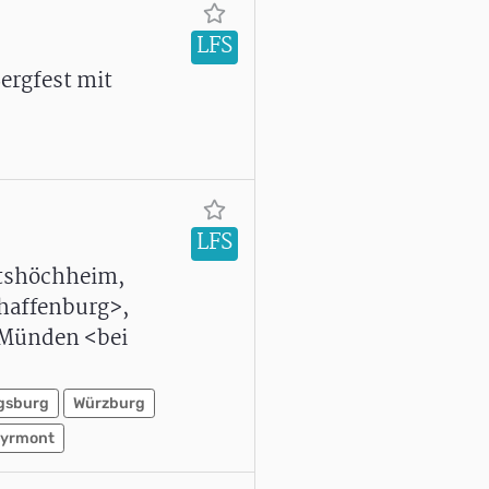
LFS
ergfest mit
LFS
itshöchheim,
haffenburg>,
, Münden <bei
gsburg
Würzburg
Pyrmont