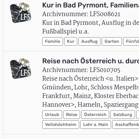
Kur in Bad Pyrmont, Familien
Archivnummer: LFS008621
Kur in Bad Pyrmont, Ausflug in de
Fußballspiel u.a.
Familie
Kur
Ausflug
Garten
Fünfz
Reise nach Österreich
u. du
Archivnummer: LFS010705
Reise nach Österreich <u. Italie
Gmünden, Lohr, Schloss Mespelb
Frankfurt, Mainz, Kloster Eberba
Hannover>, Hameln, Spaziergan
Urlaub
Reise
Österreich
Salzburg
Veitshöchheim
Lohr a. Main
Aschaffen