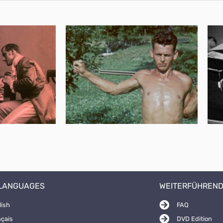
 LANGUAGES
WEITERFÜHREND
lish
FAQ
nçais
DVD Edition