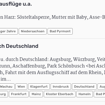
ausflüge u.a.
n Harz: Sösteltalsperre, Mutter mit Baby, Asse-B
iger Jahre
Niedersachsen
Bad Pyrmont
rch Deutschland
n> u. durch Deutschland: Augsburg, Würzburg, Ve
runn, Aschaffenburg, Park Schönbusch <bei Asc
ch, Fahrt mit dem Ausflugsschiff auf dem Rhein
g im…
Wachau
Wien
Klagenfurt
Innsbruck
Deutschland
Au
burg
Frankfurt
Mainz
Kloster Eberbach
Hameln
Bad 