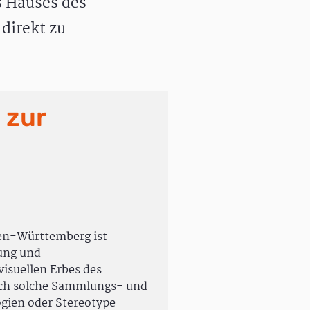
 Hauses des
direkt zu
 zur
en-Württemberg ist
rung und
isuellen Erbes des
uch solche Sammlungs- und
ogien oder Stereotype