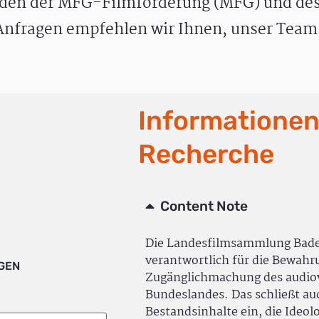
den der MFG-Filmförderung (MFG) und des
nfragen empfehlen wir Ihnen, unser Team 
Informationen
Recherche
Content Note
Die Landesfilmsammlung Bad
verantwortlich für die Bewah
IGEN
Zugänglichmachung des audiov
Bundeslandes. Das schließt a
Bestandsinhalte ein, die Ideol