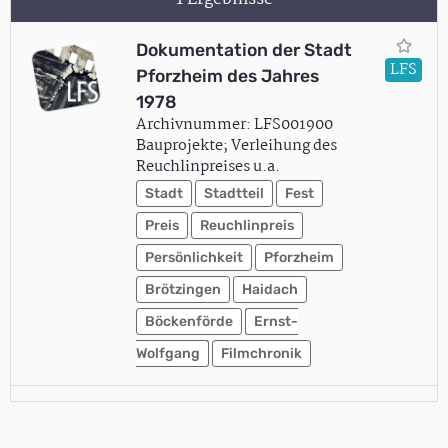
Dokumentation der Stadt
LFS
Pforzheim des Jahres
1978
Archivnummer: LFS001900
Bauprojekte; Verleihung des
Reuchlinpreises u.a.
Stadt
Stadtteil
Fest
Preis
Reuchlinpreis
Persönlichkeit
Pforzheim
Brötzingen
Haidach
Böckenförde
Ernst-
Wolfgang
Filmchronik