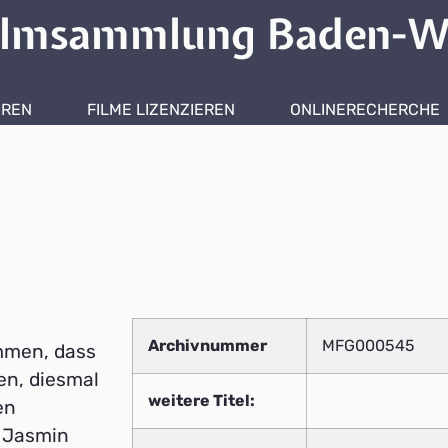
ilmsammlung Baden-W
HREN
FILME LIZENZIEREN
ONLINERECHERCHE
Archivnummer
MFG000545
mmen, dass
en, diesmal
weitere Titel:
en
. Jasmin