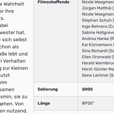
Filmschaffende
Nicole Weegmann
ie Wahrheit
Jürgen Matthäi (
er ihre
Nicole Weegmann
ts.
Stephan Schuh 
abei
Inge Behrens (Cu
hwester hat.
Sabine Holtgreve
Andrea Hanke (R
 sich selbst
Kai Künnemann (P
chon als
Sina Richardt (S
aße lebt und
Ellen Gronwald (
m Verhalten
Harald Warmbrun
 zur kleinen
Horst-Günter Mar
nutzt
Geno Lechner (S
eim
nsamen
Datierung
2005
smin, sie zu
gehen. Von
Länge
89'00"
gen nutzend,