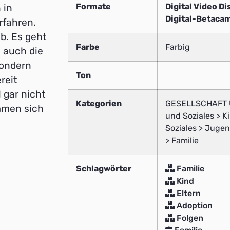
Formate
Digital Video Di
 in
Digital-Betaca
rfahren.
b. Es geht
Farbe
Farbig
l auch die
sondern
Ton
reit
 gar nicht
Kategorien
GESELLSCHAFT U
ommen sich
und Soziales > K
Soziales > Jugen
> Familie
Schlagwörter
Familie
Kind
Eltern
Adoption
Folgen