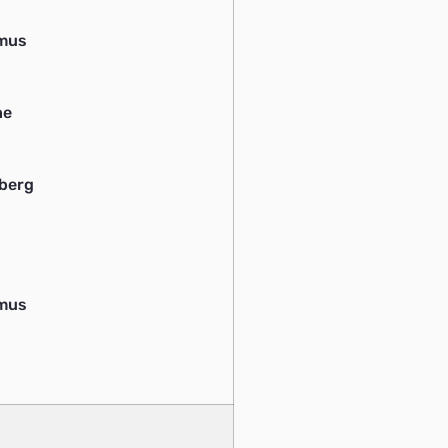
smus
ne
berg
smus