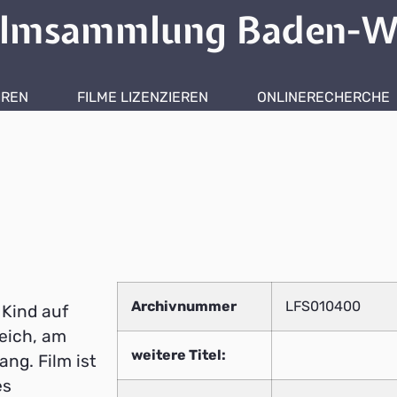
ilmsammlung Baden-W
HREN
FILME LIZENZIEREN
ONLINERECHERCHE
Archivnummer
LFS010400
 Kind auf
reich, am
weitere Titel:
ng. Film ist
es