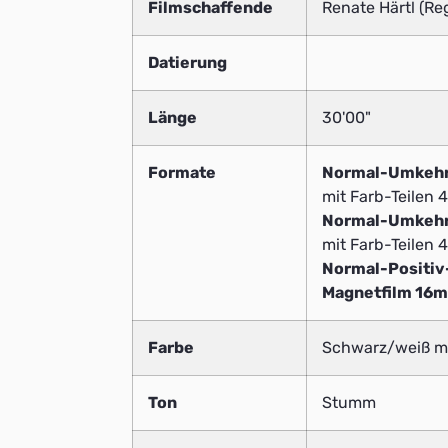
Filmschaffende
Renate Härtl (Reg
Datierung
Länge
30'00"
Formate
Normal-Umkeh
mit Farb-Teilen 4
Normal-Umkeh
mit Farb-Teilen 4
Normal-Positi
Magnetfilm 16
Farbe
Schwarz/weiß mi
Ton
Stumm