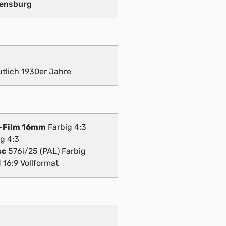
vensburg
tlich 1930er Jahre
v-Film 16mm
Farbig 4:3
g 4:3
sc
576i/25 (PAL) Farbig
 16:9 Vollformat