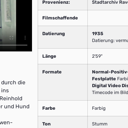
Provenienz:
Stadtarchiv Ra
Filmschaffende
Datierung
1935
Datierung: vermu
Länge
2'59"
Formate
Normal-Positi
Festplatte
Farbi
 durch die
Digital Video Di
 ins
Timecode im Bild
 Reinhold
er und Hund
Farbe
Farbig
öwen-
Ton
Stumm