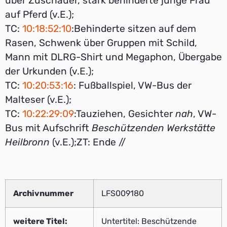
über Zuschauer, stark behinderte junge Frau
auf Pferd (v.E.);
TC:
10:18:52:10
:Behinderte sitzen auf dem
Rasen, Schwenk über Gruppen mit Schild,
Mann mit DLRG-Shirt und Megaphon, Übergabe
der Urkunden (v.E.);
TC:
10:20:53:16
: Fußballspiel, VW-Bus der
Malteser (v.E.);
TC:
10:22:29:09
:Tauziehen, Gesichter
nah
, VW-
Bus mit Aufschrift
Beschützenden Werkstätte
Heilbronn
(v.E.);ZT: Ende //
Archivnummer
LFS009180
weitere Titel:
Untertitel: Beschützende