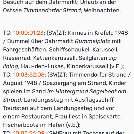
Besuch auf dem Jahrmarkt; Urlaub an der
Ostsee
Timmendorfer Strand
; Weihnachten.
TC:
10:00:01:23
: (SW)ZT: Kirmes in Krefeld 1948
/ Bummel über Jahrmarkt
Rummelplatz
mit
Fahrgeschäften: Schiffschaukel, Karussell,
Riesenrad, Kettenkarussell, Seilgleiten
zip
lining
, Hau-den-Lukas, Kinderkarussell (v.E.);
TC:
10:03:52:08
: (SW)ZT: Timmendorfer Strand /
August 1948 / Spaziergang am Strand, Kinder
spielen im Sand
im Hintergrund Segelboot am
Strand
, Landungssteg mit Ausflugsschiff,
Touristen auf dem Landungssteg und vor
einem Restaurant, Frau liest in Speisekarte,
Fischerboote im Hafen (v.E.);
TC:
10:05:56:09
: (SW)Frau mit Tochter auf der