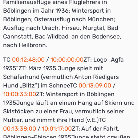
Familienausflüge eines Fluglehrers in
Böblingen im Jahr 1936: Wintersport in
Böblingen; Osterausflug nach München;
Ausflug nach Urach, Hirsau, Murgtal, Bad
Cannstatt, Bad Wildbad, an den Bodensee,
nach Heilbronn.
TC
00:12:48:00
/
10:00:00:00
ZT: Logo „Agfa
1935“ZT: März 1935.Junge spielt mit
Schäferhund (vermutlich Anton Riedigers
Hund „Blitz“) im SchneeTC
00:13:09:00
/
10:00:33:00
ZT: Wintersport in Böblingen
1935Junge läuft an einem Hang auf Skiern und
Skistöcken zu einer Frau, vermutlich seiner
Mutter, und nimmt ihre Hand (v.E.)TC
00:13:38:00
/
10:01:17:00
ZT: Auf der Fahrt,
Böblingen-Ebingen 1935Junge steht draußen