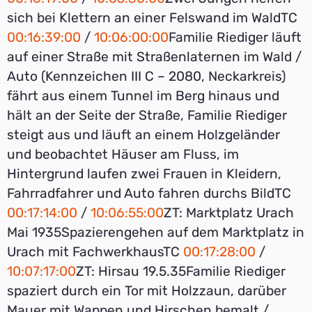
sich bei Klettern an einer Felswand im WaldTC
00:16:39:00
/
10:06:00:00
Familie Riediger läuft
auf einer Straße mit Straßenlaternen im Wald /
Auto (Kennzeichen III C – 2080, Neckarkreis)
fährt aus einem Tunnel im Berg hinaus und
hält an der Seite der Straße, Familie Riediger
steigt aus und läuft an einem Holzgeländer
und beobachtet Häuser am Fluss, im
Hintergrund laufen zwei Frauen in Kleidern,
Fahrradfahrer und Auto fahren durchs BildTC
00:17:14:00
/
10:06:55:00
ZT: Marktplatz Urach
Mai 1935Spazierengehen auf dem Marktplatz in
Urach mit FachwerkhausTC
00:17:28:00
/
10:07:17:00
ZT: Hirsau 19.5.35Familie Riediger
spaziert durch ein Tor mit Holzzaun, darüber
Mauer mit Wappen und Hirschen bemalt /