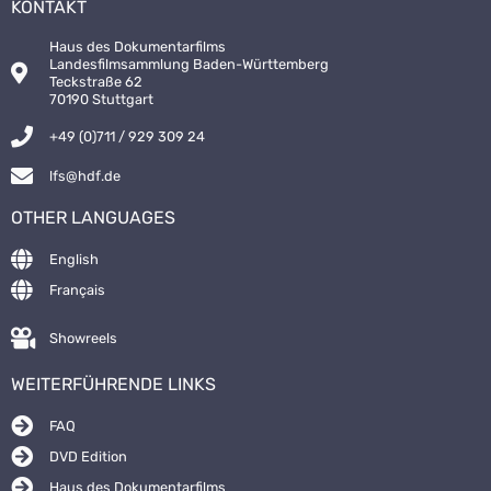
KONTAKT
Haus des Dokumentarfilms
Landesfilmsammlung Baden-Württemberg
Teckstraße 62
70190 Stuttgart
+49 (0)711 / 929 309 24
lfs@hdf.de
OTHER LANGUAGES
English
Français
Showreels
WEITERFÜHRENDE LINKS
FAQ
DVD Edition
Haus des Dokumentarfilms