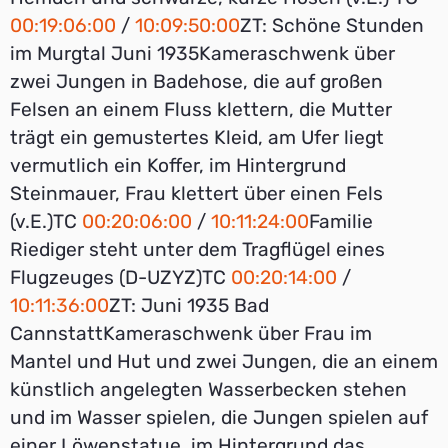
00:19:06:00
/
10:09:50:00
ZT: Schöne Stunden
im Murgtal Juni 1935Kameraschwenk über
zwei Jungen in Badehose, die auf großen
Felsen an einem Fluss klettern, die Mutter
trägt ein gemustertes Kleid, am Ufer liegt
vermutlich ein Koffer, im Hintergrund
Steinmauer, Frau klettert über einen Fels
(v.E.)TC
00:20:06:00
/
10:11:24:00
Familie
Riediger steht unter dem Tragflügel eines
Flugzeuges (D-UZYZ)TC
00:20:14:00
/
10:11:36:00
ZT: Juni 1935 Bad
CannstattKameraschwenk über Frau im
Mantel und Hut und zwei Jungen, die an einem
künstlich angelegten Wasserbecken stehen
und im Wasser spielen, die Jungen spielen auf
einer Löwenstatue, im Hintergrund das