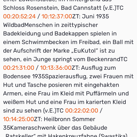
Schloss Rosenstein, Bad Cannstatt (v.E.)TC
00:20:52:24
/
10:12:37:00
ZT: Juni 1935
WildbadMenschen in zeittypischer
Badekleidung und Badekappen spielen in
einem Schwimmbecken im Freibad, ein Ball mit
der Aufschrift der Marke „EuKutol“ ist zu
sehen, ein Junge springt vom BeckenrandTC
00:21:31:00
/
10:13:36:00
ZT: Ausflug zum
Bodensee 1935Spazierausflug, zwei Frauen mit
Hut und Tasche posieren mit eingehakten
Armen, eine Frau im Kleid mit Puffärmeln und
weißem Hut und eine Frau im karierten Kleid
sind zu sehen (v.E.)TC
00:22:02:00
/
10:14:25:00
ZT: Heilbronn Sommer
35Kameraschwenk über das Gebäude
„Ratskeller“ mit Hakenkreuzfahne (Swastika)