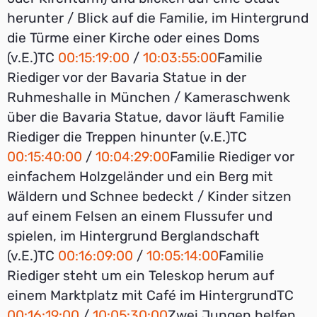
herunter / Blick auf die Familie, im Hintergrund
die Türme einer Kirche oder eines Doms
(v.E.)TC
00:15:19:00
/
10:03:55:00
Familie
Riediger vor der Bavaria Statue in der
Ruhmeshalle in München / Kameraschwenk
über die Bavaria Statue, davor läuft Familie
Riediger die Treppen hinunter (v.E.)TC
00:15:40:00
/
10:04:29:00
Familie Riediger vor
einfachem Holzgeländer und ein Berg mit
Wäldern und Schnee bedeckt / Kinder sitzen
auf einem Felsen an einem Flussufer und
spielen, im Hintergrund Berglandschaft
(v.E.)TC
00:16:09:00
/
10:05:14:00
Familie
Riediger steht um ein Teleskop herum auf
einem Marktplatz mit Café im HintergrundTC
00:16:19:00
/
10:05:30:00
Zwei Jungen helfen