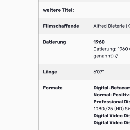
weitere Titel:
Filmschaffende
Alfred Dieterle 
Datierung
1960
Datierung: 1960
genannt) //
Länge
6'07"
Formate
Digital-Betaca
Normal-Positi
Professional Di
1080i/25 (HD) SW
Digital Video Di
Digital Video Di