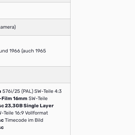
(Kamera)
 und 1966 (auch 1965
m
576i/25 (PAL) SW-Teile 4:3
v-Film 16mm
SW-Teile
sc 23,3GB Single Layer
-Teile 16:9 Vollformat
sc
Timecode im Bild
sc