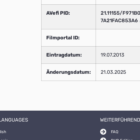
AVefi PID:
21.11155/F971
7A21FAC853A6
Filmportal ID:
Eintragdatum:
19.07.2013
Änderungsdatum:
21.03.2025
 LANGUAGES
WEITERFÜHREND
lish
FAQ