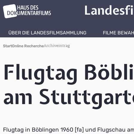
Landesf
ÜBER DIE LANDESFILMSAMMLUNG
FILME BEWA
Archiveintrag
Start
Online Recherche
Flugtag Böbl
am Stuttgart
Flugtag in Böblingen 1960 [fa] und Flugschau a