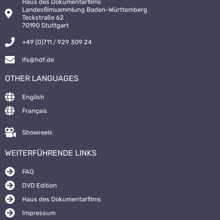
Haus des Dokumentarfilms
Landesfilmsammlung Baden-Württemberg
Teckstraße 62
70190 Stuttgart
+49 (0)711 / 929 309 24
lfs@hdf.de
OTHER LANGUAGES
English
Français
Showreels
WEITERFÜHRENDE LINKS
FAQ
DVD Edition
Haus des Dokumentarfilms
Impressum