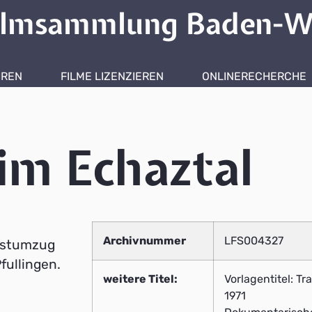
ilmsammlung Baden-W
HREN
FILME LIZENZIEREN
ONLINERECHERCHE
im Echaztal
Archivnummer
LFS004327
estumzug
fullingen.
weitere Titel:
Vorlagentitel: T
1971