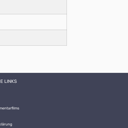
E LINKS
mentarfilms
klärung