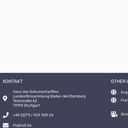
KONTAKT
OTHER
Haus des Dokumentarfilms
Eng
Landesfilmsammlung Baden-Württemberg
Fra
Teckstraße 62
70190 Stuttgart
Sho
+49 (0)711 / 929 309 24
lfs@hdf.de