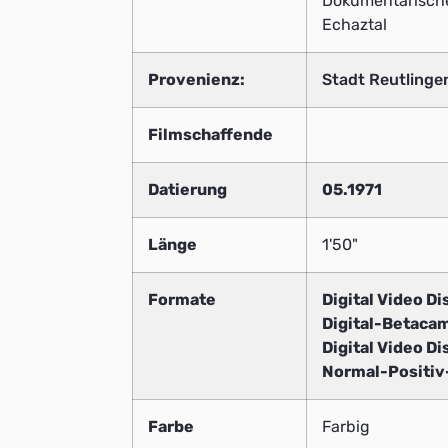
Dokumentarischer
Echaztal
Provenienz:
Stadt Reutlinge
Filmschaffende
Datierung
05.1971
Länge
1'50"
Formate
Digital Video Di
Digital-Betaca
Digital Video Di
Normal-Positi
Farbe
Farbig