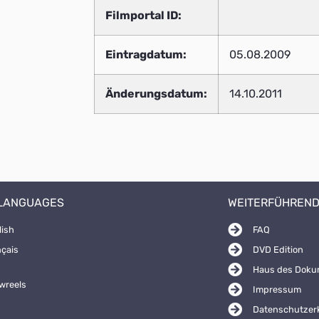
Filmportal ID:
Eintragdatum:
05.08.2009
Änderungsdatum:
14.10.2011
 LANGUAGES
WEITERFÜHREND
lish
FAQ
nçais
DVD Edition
Haus des Doku
wreels
Impressum
Datenschutzer