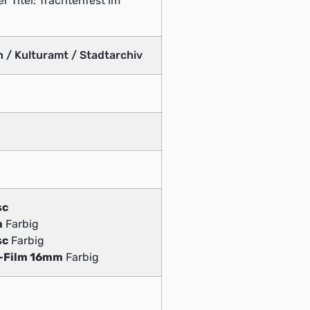
 Titel: Trachtenfest im
n / Kulturamt / Stadtarchiv
sc
m
Farbig
sc
Farbig
v-Film 16mm
Farbig