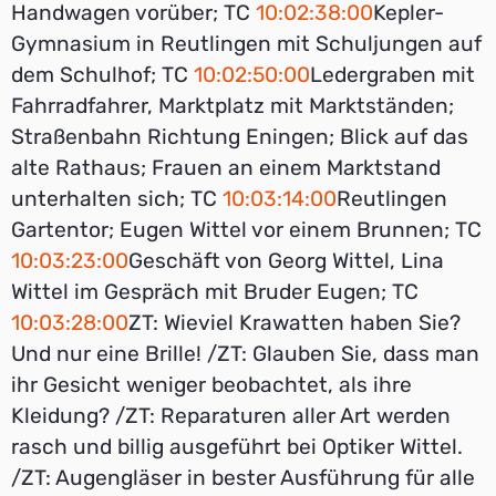
Handwagen vorüber; TC
10:02:38:00
Kepler-
Gymnasium in Reutlingen mit Schuljungen auf
dem Schulhof; TC
10:02:50:00
Ledergraben mit
Fahrradfahrer, Marktplatz mit Marktständen;
Straßenbahn Richtung Eningen; Blick auf das
alte Rathaus; Frauen an einem Marktstand
unterhalten sich; TC
10:03:14:00
Reutlingen
Gartentor; Eugen Wittel vor einem Brunnen; TC
10:03:23:00
Geschäft von Georg Wittel, Lina
Wittel im Gespräch mit Bruder Eugen; TC
10:03:28:00
ZT: Wieviel Krawatten haben Sie?
Und nur eine Brille! /ZT: Glauben Sie, dass man
ihr Gesicht weniger beobachtet, als ihre
Kleidung? /ZT: Reparaturen aller Art werden
rasch und billig ausgeführt bei Optiker Wittel.
/ZT: Augengläser in bester Ausführung für alle