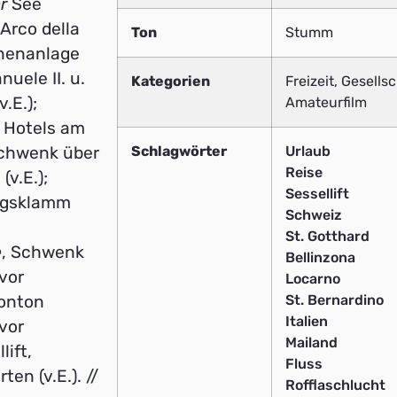
r
See
 Arco della
Ton
Stumm
nnenanlage
nuele II. u.
Kategorien
Freizeit, Gesells
v.E.);
Amateurfilm
s Hotels am
Schlagwörter
Urlaub
Schwenk über
Reise
(v.E.);
Sessellift
irgsklamm
Schweiz
St. Gotthard
e
, Schwenk
Bellinzona
vor
Locarno
St. Bernardino
Ponton
Italien
vor
Mailand
lift,
Fluss
n (v.E.). //
Rofflaschlucht