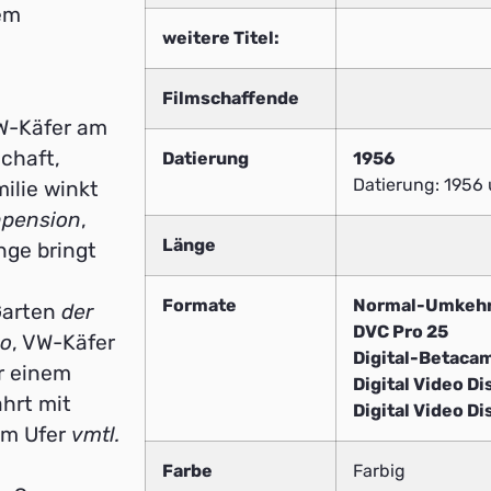
em
weitere Titel:
Filmschaffende
W-Käfer am
chaft,
Datierung
1956
Datierung: 1956 u
ilie winkt
npension
,
Länge
nge bringt
Formate
Normal-Umkeh
 Garten
der
DVC Pro 25
no
, VW-Käfer
Digital-Betaca
or einem
Digital Video Di
ahrt mit
Digital Video Di
am Ufer
vmtl.
Farbe
Farbig