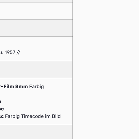
. 1957 //
r-Film 8mm
Farbig
m
sc
sc
Farbig Timecode im Bild