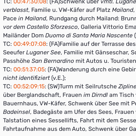
TC:
00:47:30:08
: (FA)Schwenk über
vmtl. Lugane
verblasst
, Familie u. VW-Käfer auf Platz
Mailand
,
Pace
in Mailand
, Rundgang durch Mailand: Bru
vor dem Castello Sforzesco
, Galleria Vittorio Ema
Mailänder Dom
Duomo di Santa Maria Nascente
(
TC:
00:49:07:08
: (FA)Familie auf der Terrasse de
Seeufer
Luganer See
, Familie mit Gänseschar, 
Passhöhe
San Bernardino
mit Autos u. Touristen 
TC:
00:51:37:05
: (FA)Wanderung durch eine Geb
nicht identifiziert
(v.E.);
TC:
00:52:09:15
: (SW)Turm mit Seilrutsche
Ziplin
über Berglandschaft, Frauen
im Dirndl
am Tisch 
Bauernhaus, VW-Käfer, Schwenk über See mit 
Badeinsel
, Badegäste am Ufer des Sees, Frauen 
Talstation eines Sessellifts, Fahrt mit dem Sessel
Fahrtaufnahme aus dem Auto, Schwenk über Garte