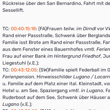
Rückreise über den San Bernardino, Fahrt mit d
Sessellift.
TC:
00:40:15:18
: (FA)Frauen
teilw. im Dirndl
vor V
Rand einer Passstraße, Schwenk über Berglands
Familie isst Brote am Rand einer Passstraße, Fam
aus dem Fenster eines Bauernhofes
vmtl. Ferie
Frau auf einer Bank
im Hintergrund Friedhof
, Ju
Liegestuhl (v.E.);
TC:
00:43:12:05
: (SW)Familie spielt Federball im
Ferienpension
, Hinweisschilder
Lugano / Locar
u. Familie auf dem Platz einer ital. Kleinstadt, v
Hotel u. am See, Spaziergang
vmtl. in Lugano
, F
Ruderboot auf dem See, Schwenk über Häuser 
Lugano
(v.E.);