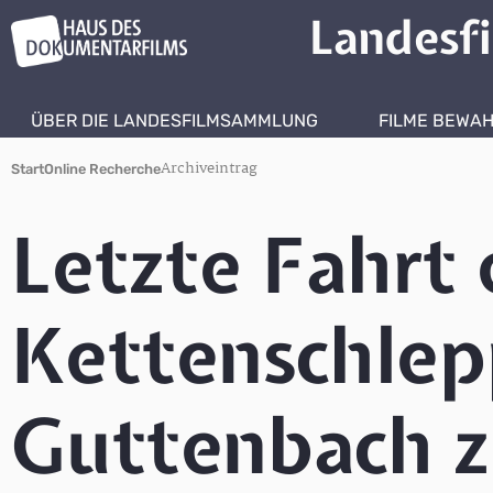
Landesf
ÜBER DIE LANDESFILMSAMMLUNG
FILME BEWA
Archiveintrag
Start
Online Recherche
Letzte Fahrt 
Kettenschlep
Guttenbach z