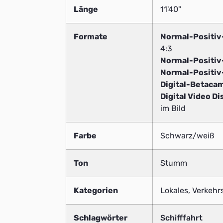
Länge
11'40"
Formate
Normal-Positi
4:3
Normal-Positi
Normal-Positi
Digital-Betaca
Digital Video Di
im Bild
Farbe
Schwarz/weiß
Ton
Stumm
Kategorien
Lokales, Verkeh
Schlagwörter
Schifffahrt