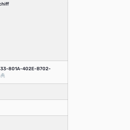
hiff
8C33-801A-402E-B702-