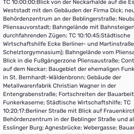
TC 10:00:00:Blick von der Neckarhalde auf die Es
Weststadt mit den Gebäuden der Firma Dick; ne
Behördenzentrum an der Beblingerstraße; Neub
Pliensauvorstadt; Bahngelände mit Bahnsteigen
durchfahrenden Zügen; TC 10:10:45:Städtische
Wirtschaftshilfe Ecke Berliner- und Martinstraße
Schelztorgymnasium); Bahngelände vom Pliens
Blick in die Fußgängerzone Pliensaustraße; Cont
auf dem Neckar; Baugebiet der ehemaligen Fun
in St. Bernhardt-Wäldenbronn; Gebäude der
Metallwarenfabrik Christian Wagner in der
Entengrabenstraße; Fortschreiten der Bauarbei
Funkerkaserne; Städtische Wirtschaftshilfe; TC
10:20:17:Berliner Straße mit Blick auf Frauenkir
Behördenzentrum in der Beblinger Straße und al
Esslinger Burg; Agnesbrücke; Webergasse; Baua