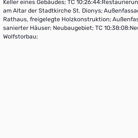
Keller eines Gebäudes; TC 10:26:44:Restaurieru
am Altar der Stadtkirche St. Dionys; Außenfass
Rathaus, freigelegte Holzkonstruktion; Außenf
sanierter Häuser; Neubaugebiet; TC 10:38:08:N
Wolfstorbau;