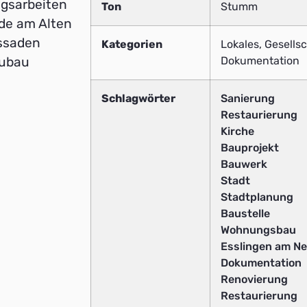
ngsarbeiten
Ton
Stumm
ade am Alten
assaden
Kategorien
Lokales, Gesellsc
Dokumentation
eubau
Schlagwörter
Sanierung
Restaurierung
Kirche
Bauprojekt
Bauwerk
Stadt
Stadtplanung
Baustelle
Wohnungsbau
Esslingen am N
Dokumentation
Renovierung
Restaurierung