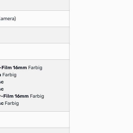
(Kamera)
v-Film 16mm
Farbig
m
Farbig
sc
sc
v-Film 16mm
Farbig
sc
Farbig