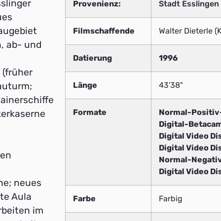
slinger
Provenienz:
Stadt Esslingen
ues
augebiet
Filmschaffende
Walter Dieterle 
, ab- und
Datierung
1996
 (früher
Länge
43'38"
auturm;
ainerschiffe
Formate
Normal-Positi
kerkaserne
Digital-Betaca
Digital Video Di
Digital Video Di
ten
Normal-Negati
Digital Video Di
che; neues
te Aula
Farbe
Farbig
rbeiten im