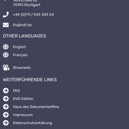
Teckstraße 62
70190 Stuttgart
+49 (0)711 / 929 309 24
lfs@hdf.de
OTHER LANGUAGES
English
Français
Showreels
WEITERFÜHRENDE LINKS
FAQ
DVD Edition
Haus des Dokumentarfilms
Impressum
Datenschutzerklärung