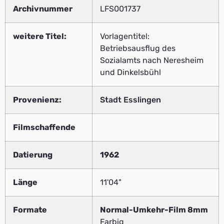
Archivnummer
LFS001737
weitere Titel:
Vorlagentitel:
Betriebsausflug des
Sozialamts nach Neresheim
und Dinkelsbühl
Provenienz:
Stadt Esslingen
Filmschaffende
Datierung
1962
Länge
11'04"
Formate
Normal-Umkehr-Film 8mm
Farbig