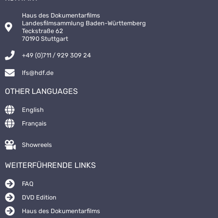
Haus des Dokumentarfilms
Landesfilmsammlung Baden-Württemberg
Teckstraße 62
70190 Stuttgart
+49 (0)711 / 929 309 24
lfs@hdf.de
OTHER LANGUAGES
English
Français
Showreels
WEITERFÜHRENDE LINKS
FAQ
DVD Edition
Haus des Dokumentarfilms